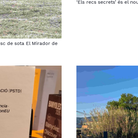
‘Els recs secrets’ és el n
osc de sota El Mirador de