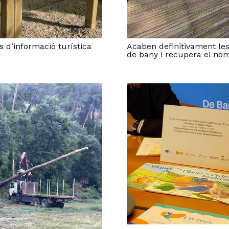
s d’informació turística
Acaben definitivament les
de bany i recupera el nom