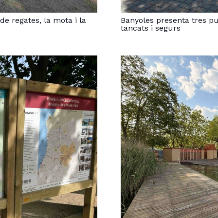
de regates, la mota i la
Banyoles presenta tres pu
tancats i segurs